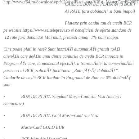
CARDUL BUN DE PLATA de la BCR !
Ai RATE fara dobândÄƒ si bani inapoi!
Plateste prin cardul tau de credit BCR
pe website
https://www.salteleprevi.ro
si beneficiezi de oferta standard de
12
rate fara dobanda! Mai mult, primesti anual 1% bani inapoi.
Cine poate plati in rate? Sunt înscriÅŸi automat ÅŸi gratuit toÅ£i
clienÅ£ii care deÅ£in unul dintre cardurile de credit BCR înrolate în
Program ÅŸi care, la momentul efectuÄƒrii tranzacÅ£iei la comercianÅ£ii
parteneri ai BCR, solicitÄƒ facilitatea „Rate fÄƒrÄƒ dobândÄƒ”.
Cardurile de credit BCR înrolate în Programul de Rate cu 0% dobândÄƒ
sunt:
• BUN DE PLATA Standard MasterCard sau Visa (inclusiv
contactless)
• BUN DE PLATA Gold MasterCard sau Visa
• MasterCard GOLD EUR