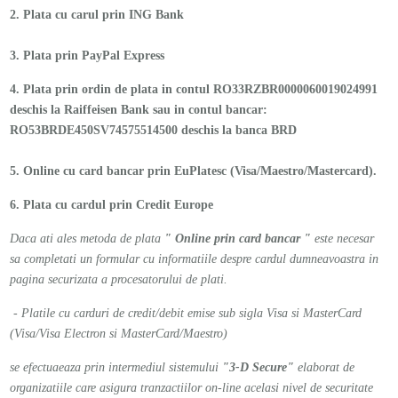
2. Plata cu carul prin ING Bank
3. Plata prin PayPal Express
4. Plata prin ordin de plata in contul RO33RZBR0000060019024991
deschis la Raiffeisen Bank sau
in contul bancar:
RO53BRDE450SV74575514500 deschis la banca BRD
5. Online cu card bancar prin EuPlatesc (Visa/Maestro/Mastercard).
6. Plata cu cardul prin Credit Europe
Daca ati ales metoda de plata
" Online prin card bancar "
este necesar
sa completati un formular cu informatiile despre cardul dumneavoastra in
pagina securizata a procesatorului de plati.
- Platile cu carduri de credit/debit emise sub sigla Visa si MasterCard
(Visa/Visa Electron si MasterCard/Maestro)
se efectuaeaza prin intermediul sistemului
"3-D Secure"
elaborat de
organizatiile care asigura tranzactiilor on-line acelasi nivel de securitate