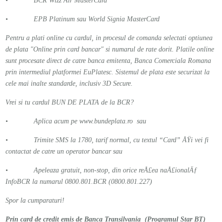
• BCR Wizz Air MasterCard
• EPB Platinum sau World Signia MasterCard
Pentru a plati online cu cardul, in procesul de comanda selectati optiunea
de plata "Online prin card bancar" si numarul de rate dorit. Platile online
sunt procesate direct de catre banca emitenta, Banca Comerciala Romana
prin intermediul platformei EuPlatesc. Sistemul de plata este securizat la
cele mai inalte standarde, inclusiv 3D Secure.
Vrei si tu cardul BUN DE PLATA de la BCR?
• Aplica acum pe
www.bundeplata.ro
sau
• Trimite SMS la 1780, tarif normal, cu textul “Card” ÅŸi vei fi
contactat de catre un operator bancar sau
• Apeleaza gratuit, non-stop, din orice reÅ£ea naÅ£ionalÄƒ
InfoBCR la numarul 0800.801.BCR (0800.801.227)
Spor la cumparaturi!
Prin card de credit emis de Banca Transilvania (Programul Star BT)