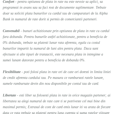
Confort
- pentru optiunea de plata in rate nu este nevoie sa aplici, sa
programezi in avans sau sa faci rost de documente suplimentare. Trebuie
doar sa soliciti plata bunurilor cu cardul tau de cumparaturi de la Alpha
Bank in numarul de rate dorit si permis de comerciantii parteneri.
Convenabil
- bunuri achizitionate prin optiunea de plata in rate cu cardul
fara dobanda. Pentru bunurile astfel achizitionate, pentru a beneficia de
0% dobanda, trebuie sa platesti lunar rata aferenta, egala cu costul
bunurilor impartit la numarul de luni ales pentru plata. Daca sunt
efectuate si alte tipuri de tranzactii, este necesara plata in intregime a
sumei lunare datorate pentru a beneficia de dobanda 0%.
Flexibilitate
- poti folosi plata in rate ori de cate ori doresti in limita liniei
de credit aferenta cardului tau. Pe masura ce rambursezi ratele lunare,
sumele rambursate devin din nou disponibile pe contul tau de card.
Libertate
- esti liber sa folosesti plata in rate in orice magazin partener; ai
libertatea sa alegi numarul de rate care ti se potriveste cel mai bine din
maximul permis; Extrasul de cont de card emis lunar iti va arata de fiecare
data ce rata trebuie sa platesti pentru luna curenta si suma ratelor viitoare