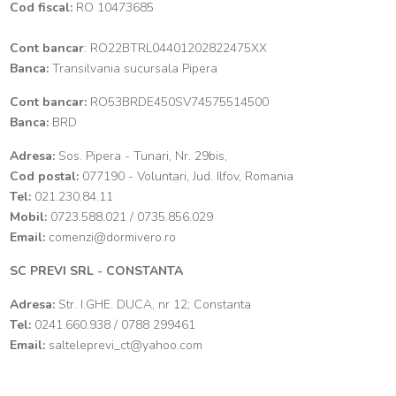
Cod fiscal:
RO 10473685
Cont bancar
: RO22BTRL04401202822475XX
Banca:
Transilvania sucursala Pipera
Cont bancar:
RO53BRDE450SV74575514500
Banca:
BRD
Adresa:
Sos. Pipera - Tunari, Nr. 29bis,
Cod postal:
077190 - Voluntari, Jud. Ilfov, Romania
Tel:
021.230.84.11
Mobil:
0723.588.021 / 0735.856.029
Email:
comenzi@dormivero.ro
SC PREVI SRL - CONSTANTA
Adresa:
Str. I.GHE. DUCA, nr 12; Constanta
Tel:
0241.660.938 / 0788 299461
Email:
salteleprevi_ct@yahoo.com