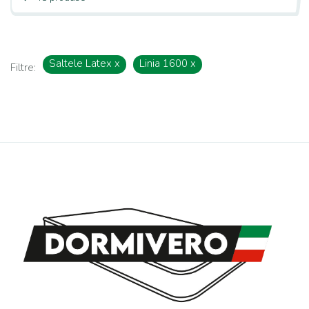
Saltele Latex
x
Linia 1600
x
Filtre: