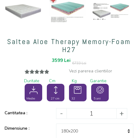
Saltea Aloe Therapy Memory-Foam
H27
3599
Lei
6733 Lei
Vezi parerea clientiilor
Duritate
Cm
Kg
Garantie
Medie
27 cm
32
5 ani
-
+
Cantitatea :
Dimensiune :