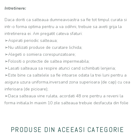
Intretinere:
Daca doriti ca salteaua dumneavoastra sa fie tot timpul curata si
intr-o forma optima pentru a va odihni, trebuie sa aveti grija la
intretinerea ei. Am pregatit cateva sfaturi:
➢Aspirati periodic salteaua;
➢Nu utilizati produse de curatare lichida;
➢Alegeti o somiera corespunzatoare;
➢Folositi o protectie de saltea impermeabila;
➢Lasati salteaua sa respire atunci cand schimbati lenjeria;
➢Este bine ca saltelele sa fie intoarse odata la trei luni pentru a
asigura uzura uniforma,inversand zona superioara (de cap) cu cea
inferioara (de picioare);
➢Daca salteaua vine rulata, acordati 48 ore pentru a reveni la
forma initiala.In maxim 10 zile salteaua trebuie desfacuta din folie
PRODUSE DIN ACEEASI CATEGORIE