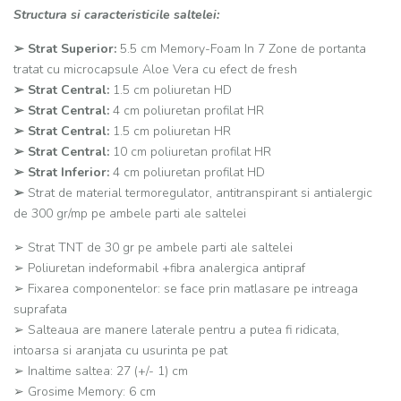
Structura si caracteristicile saltelei:
➢ Strat Superior:
5.5 cm Memory-Foam In 7 Zone de portanta
tratat cu microcapsule Aloe Vera cu efect de fresh
➢ Strat Central:
1.5 cm poliuretan HD
➢ Strat Central:
4 cm poliuretan profilat HR
➢ Strat Central:
1.5 cm poliuretan HR
➢ Strat Central:
10 cm poliuretan profilat HR
➢ Strat Inferior:
4 cm poliuretan profilat HD
➢
Strat de material termoregulator, antitranspirant si antialergic
de 300 gr/mp pe ambele parti ale saltelei
➢ Strat TNT de 30 gr pe ambele parti ale saltelei
➢ Poliuretan indeformabil +fibra analergica antipraf
➢ Fixarea componentelor: se face prin matlasare pe intreaga
suprafata
➢ Salteaua are manere laterale pentru a putea fi ridicata,
intoarsa si aranjata cu usurinta pe pat
➢ Inaltime saltea: 27 (+/- 1) cm
➢ Grosime Memory: 6 cm