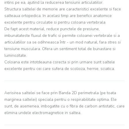
intins pe ea, ajutind la reducerea tensiunii articulatiilor.
Structura saltelei de memorie are caracteristici excelente si face
salteaua ortopedica. In acelasi timp are beneficii anatomice
excelente pentru circulatie si pentru coloana vertebrala.
De fapt acest material, reduce punctele de presiune,
imbunatateste fluxul de trafic si permite coloanei vertebrale si a
articulatiilor sa se odihneasca într - un mod natural, fara stres si
tensiune musculara. Ofera un sentiment total de bunastare si
luminozitate.
Coloana este intotdeauna corecta si prin urmare sunt saltele
excelente pentru cei care sufera de scolioza, hernie, sciatica.
Aerisirea saltelei se face prin Banda 2D perimetrala (pe toata
marginea saltelei) speciala pentru o respirabilitate optima. Ele
sunt, de asemenea, imbogatite cu o fibra de carbon antistatic, care
elimina undele electromagnetice in saltea.