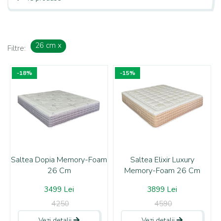
26 cm
x
Filtre:
-18%
-15%
Saltea Dopia Memory-Foam
Saltea Elixir Luxury
26 Cm
Memory-Foam 26 Cm
3499 Lei
3899 Lei
4250
4590
Vezi detalii
Vezi detalii