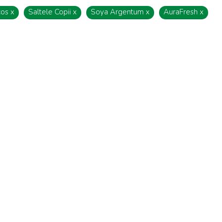
cos
x
Saltele Copii
x
Soya Argentum
x
AuraFresh
x