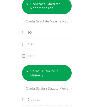
18
Greutate Maxima
27 cm
Recomandata
28 cm
29 cm
90
30 cm
100
32 cm
110
120
Straturi Saltele
Memory
130
2 straturi