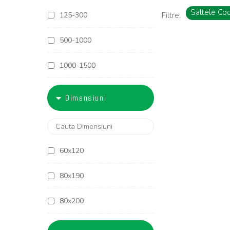
Saltele Co
125-300
Filtre:
500-1000
1000-1500
1500-1800
Dimensiuni
1800-2000
2000-2500
60x120
2500-3000
80x190
3000-4000
80x200
4000-5000
90x190