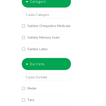
Categorii
5000-6000
90x200
100x190
Saltele Ortopedice Medicale
100x200
Saltele Memory foam
120x190
Saltele Latex
120x200
Saltele Arcuri individuale
Duritate
125x190
Saltele Cocos
125x200
Saltele Copii
Medie
140x190
Saltele Americane
Tare
140x200