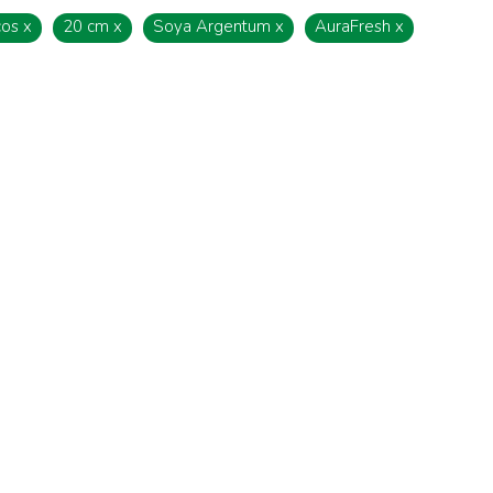
cos
x
20 cm
x
Soya Argentum
x
AuraFresh
x