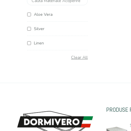
Aloe Vera
Silver
Linen
Soya Argentum
Clear All
Cottone
Organic Cottone
Hemp (Canepa)
PRODUSE 
Casmir
Jacquard