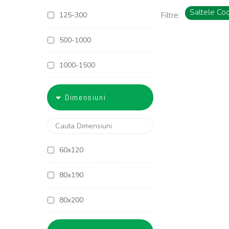
Saltele Co
125-300
Filtre:
500-1000
1000-1500
1500-1800
Dimensiuni
1800-2000
2000-2500
60x120
2500-3000
80x190
3000-4000
80x200
4000-5000
90x190