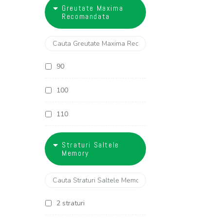
18
Greutate Maxima
27 cm
Recomandata
28 cm
29 cm
90
30 cm
100
32 cm
110
120
Straturi Saltele
Memory
130
2 straturi