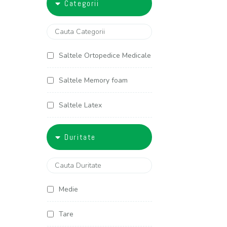
Categorii
5000-6000
90x200
100x190
Saltele Ortopedice Medicale
100x200
Saltele Memory foam
120x190
Saltele Latex
120x200
Saltele Arcuri individuale
Duritate
125x190
Saltele Cocos
125x200
Saltele Copii
Medie
140x190
Saltele Americane
Tare
140x200