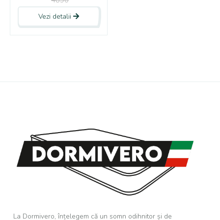
4890
Vezi detalii
La Dormivero, înțelegem că un somn odihnitor și de