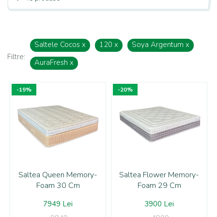
Saltele Cocos
x
120
x
Soya Argentum
x
Filtre:
AuraFresh
x
-19%
-20%
Saltea Queen Memory-
Saltea Flower Memory-
Foam 30 Cm
Foam 29 Cm
7949 Lei
3900 Lei