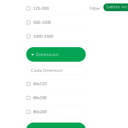
Saltele Arc
125-300
Filtre:
500-1000
1000-1500
1500-1800
Dimensiuni
1800-2000
2000-2500
60x120
2500-3000
80x190
3000-4000
80x200
4000-5000
90x190