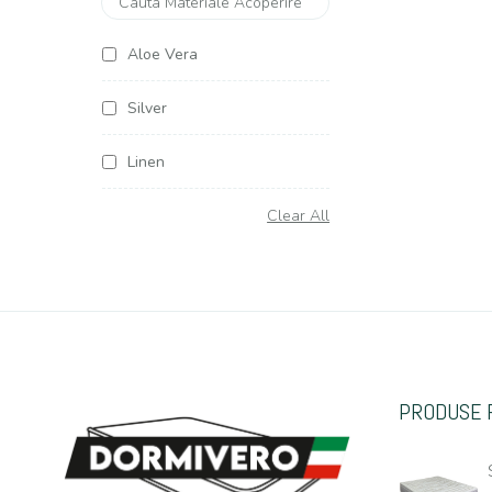
Aloe Vera
Silver
Linen
Soya Argentum
Clear All
Cottone
Organic Cottone
Hemp (Canepa)
PRODUSE 
Casmir
Jacquard