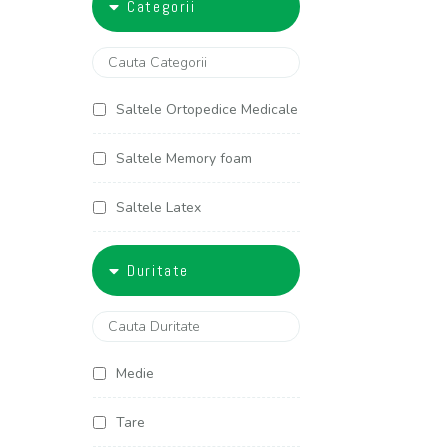
Categorii
5000-6000
90x200
100x190
Saltele Ortopedice Medicale
100x200
Saltele Memory foam
120x190
Saltele Latex
120x200
Saltele Arcuri individuale
Duritate
125x190
Saltele Cocos
125x200
Saltele Copii
Medie
140x190
Saltele Americane
Tare
140x200