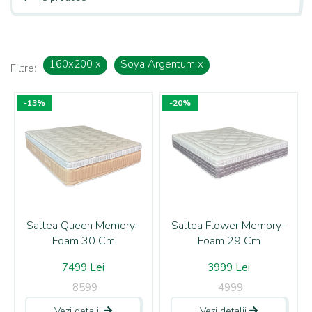
160x200
x
Soya Argentum
x
Filtre:
-13%
-20%
Saltea Queen Memory-
Saltea Flower Memory-
Foam 30 Cm
Foam 29 Cm
7499 Lei
3999 Lei
8599
4999
Vezi detalii
Vezi detalii