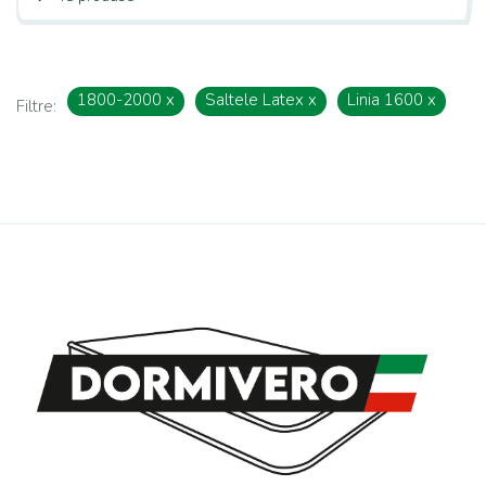
1800-2000
x
Saltele Latex
x
Linia 1600
x
Filtre: