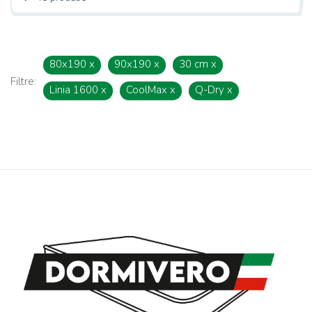
80x190
x
90x190
x
30 cm
x
Filtre:
Linia 1600
x
CoolMax
x
Q-Dry
x