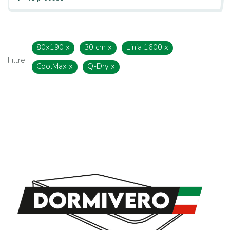
80x190
x
30 cm
x
Linia 1600
x
Filtre:
CoolMax
x
Q-Dry
x