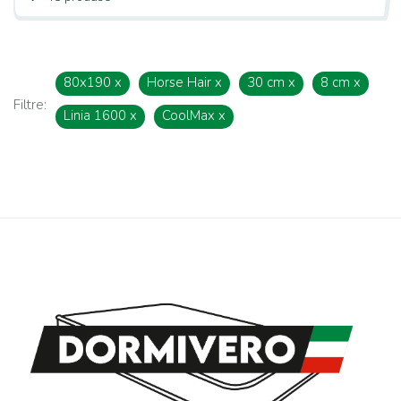
80x190
x
Horse Hair
x
30 cm
x
8 cm
x
Filtre:
Linia 1600
x
CoolMax
x