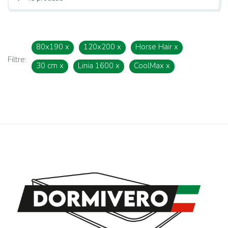
80x190
x
120x200
x
Horse Hair
x
Filtre:
30 cm
x
Linia 1600
x
CoolMax
x