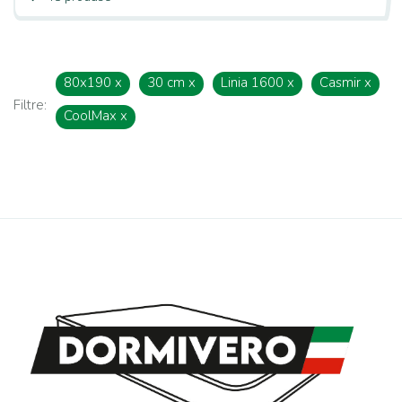
80x190
x
30 cm
x
Linia 1600
x
Casmir
x
Filtre:
CoolMax
x