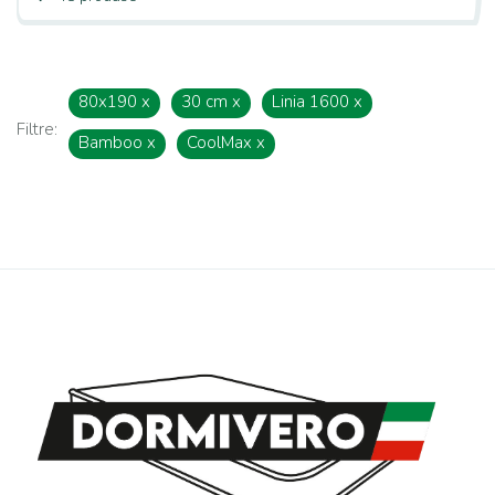
80x190
x
30 cm
x
Linia 1600
x
Filtre:
Bamboo
x
CoolMax
x