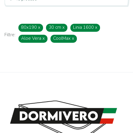
80x190
x
30 cm
x
Linia 1600
x
Filtre:
Aloe Vera
x
CoolMax
x