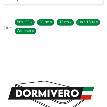
80x190
x
30 cm
x
32 cm
x
Linia 1600
x
Filtre:
CoolMax
x