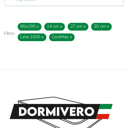
80x190
x
14 cm
x
27 cm
x
30 cm
x
Filtre:
Linia 1600
x
CoolMax
x