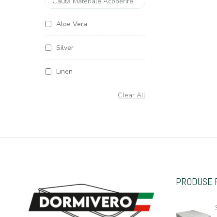
Aloe Vera
Silver
Linen
Soya Argentum
Clear All
Cottone
Organic Cottone
Hemp (Canepa)
PRODUSE 
Casmir
Jacquard