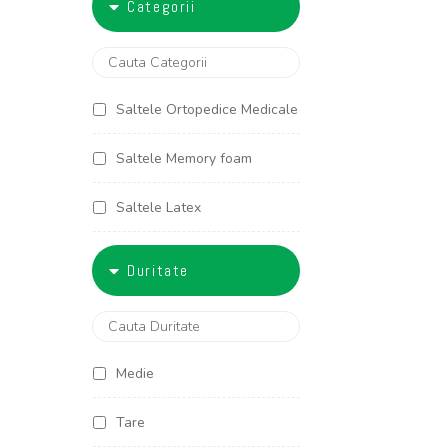
Categorii
5000-6000
90x200
100x190
Saltele Ortopedice Medicale
100x200
Saltele Memory foam
120x190
Saltele Latex
120x200
Saltele Arcuri individuale
Duritate
125x190
Saltele Cocos
125x200
Saltele Copii
Medie
140x190
Saltele Americane
Tare
140x200