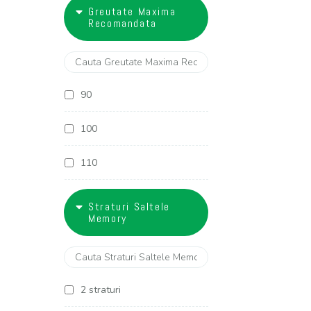
18
Greutate Maxima
27 cm
Recomandata
28 cm
29 cm
90
30 cm
100
32 cm
110
120
Straturi Saltele
Memory
130
2 straturi