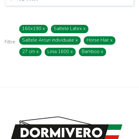
160x190
x
Saltele Latex
x
Saltele Arcuri individuale
x
Horse Hair
x
Filtre:
27 cm
x
Linia 1600
x
Bamboo
x