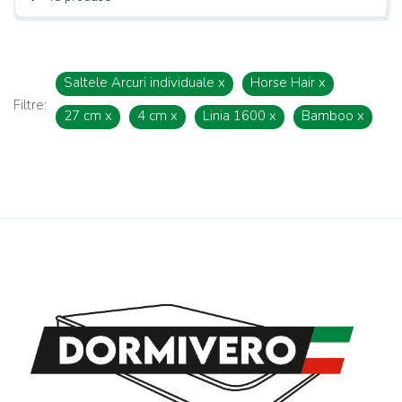
Saltele Arcuri individuale
x
Horse Hair
x
Filtre:
27 cm
x
4 cm
x
Linia 1600
x
Bamboo
x