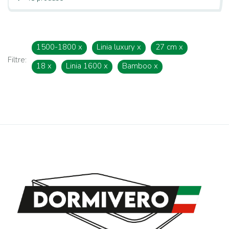
1500-1800
x
Linia luxury
x
27 cm
x
Filtre:
18
x
Linia 1600
x
Bamboo
x