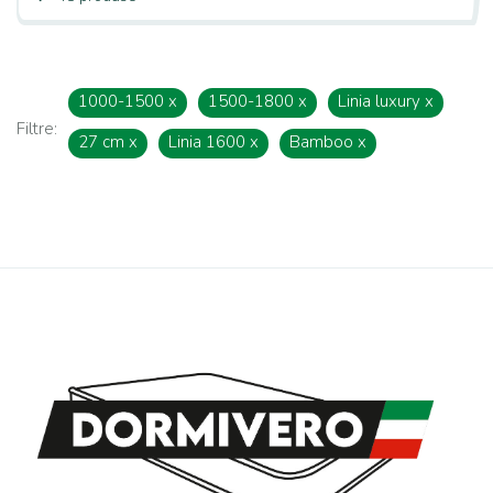
1000-1500
x
1500-1800
x
Linia luxury
x
Filtre:
27 cm
x
Linia 1600
x
Bamboo
x