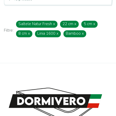
Saltele Natur Fresh
x
22 cm
x
5 cm
x
Filtre:
8 cm
x
Linia 1600
x
Bamboo
x