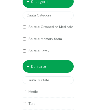
Categorii
5000-6000
90x200
100x190
Saltele Ortopedice Medicale
100x200
Saltele Memory foam
120x190
Saltele Latex
120x200
Saltele Arcuri individuale
Duritate
125x190
Saltele Cocos
125x200
Saltele Copii
Medie
140x190
Saltele Americane
Tare
140x200