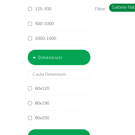
Saltele Nat
125-300
Filtre:
500-1000
1000-1500
1500-1800
Dimensiuni
1800-2000
2000-2500
60x120
2500-3000
80x190
3000-4000
80x200
4000-5000
90x190