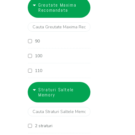
18
Greutate Maxima
27 cm
Recomandata
28 cm
29 cm
90
30 cm
100
32 cm
110
120
Straturi Saltele
Memory
130
2 straturi