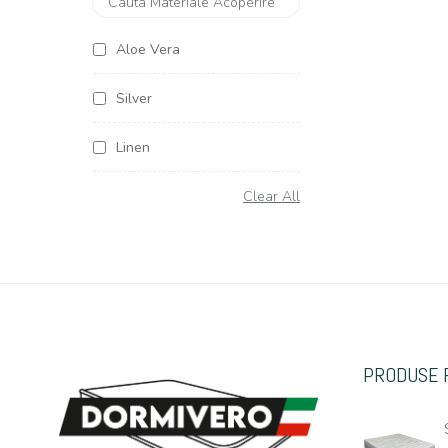
Aloe Vera
Silver
Linen
Soya Argentum
Clear All
Cottone
Organic Cottone
Hemp (Canepa)
PRODUSE 
Casmir
Jacquard