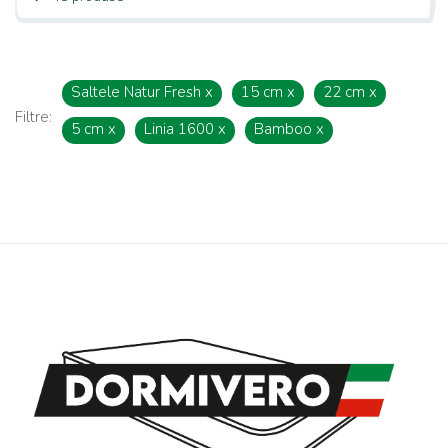
Saltele Natur Fresh
x
15 cm
x
22 cm
x
Filtre:
5 cm
x
Linia 1600
x
Bamboo
x