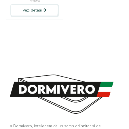
4890
Vezi detalii
La Dormivero, înțelegem că un somn odihnitor și de