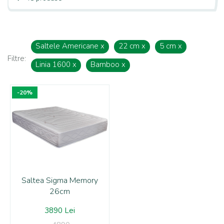
Saltele Americane
x
22 cm
x
5 cm
x
Filtre:
Linia 1600
x
Bamboo
x
-20%
Saltea Sigma Memory
26cm
3890 Lei