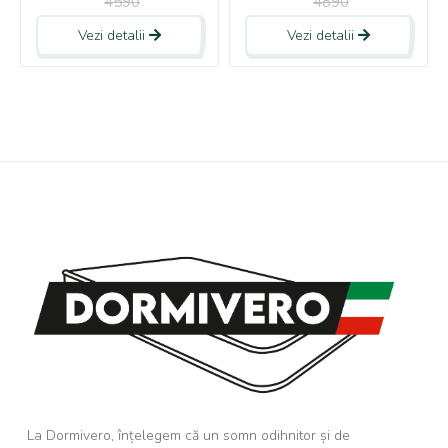
4590
4890
Vezi detalii
Vezi detalii
La Dormivero, înțelegem că un somn odihnitor și de