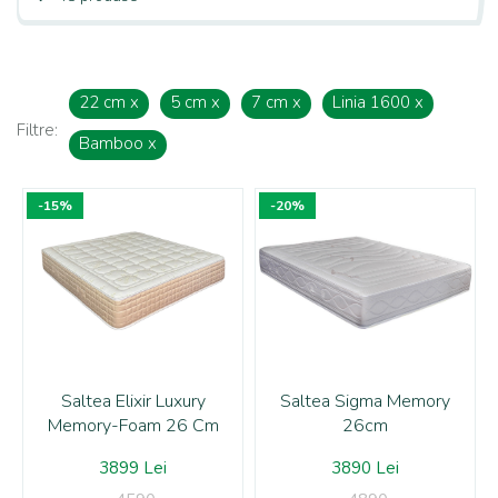
22 cm
x
5 cm
x
7 cm
x
Linia 1600
x
Filtre:
Bamboo
x
-15%
-20%
Saltea Elixir Luxury
Saltea Sigma Memory
Memory-Foam 26 Cm
26cm
3899 Lei
3890 Lei