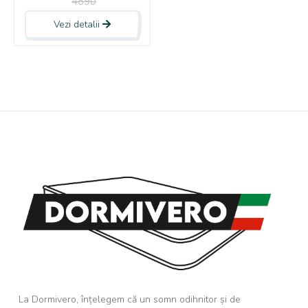
4890
Vezi detalii
La Dormivero, înțelegem că un somn odihnitor și de