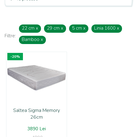
22 cm
x
29 cm
x
5 cm
x
Linia 1600
x
Filtre:
Bamboo
x
-20%
Saltea Sigma Memory
26cm
3890 Lei