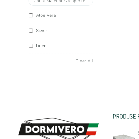
Aloe Vera
Silver
Linen
Soya Argentum
Clear All
Cottone
Organic Cottone
Hemp (Canepa)
PRODUSE 
Casmir
Jacquard