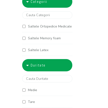
Categorii
5000-6000
90x200
100x190
Saltele Ortopedice Medicale
100x200
Saltele Memory foam
120x190
Saltele Latex
120x200
Saltele Arcuri individuale
Duritate
125x190
Saltele Cocos
125x200
Saltele Copii
Medie
140x190
Saltele Americane
Tare
140x200