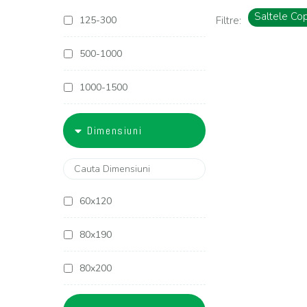
Saltele Cop
125-300
Filtre:
500-1000
1000-1500
1500-1800
Dimensiuni
1800-2000
2000-2500
60x120
2500-3000
80x190
3000-4000
80x200
4000-5000
90x190