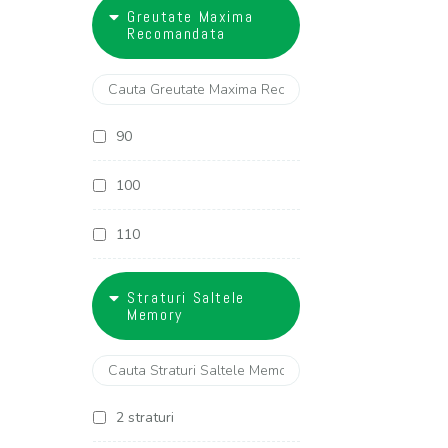
18
Greutate Maxima
27 cm
Recomandata
28 cm
29 cm
90
30 cm
100
32 cm
110
120
Straturi Saltele
Memory
130
2 straturi