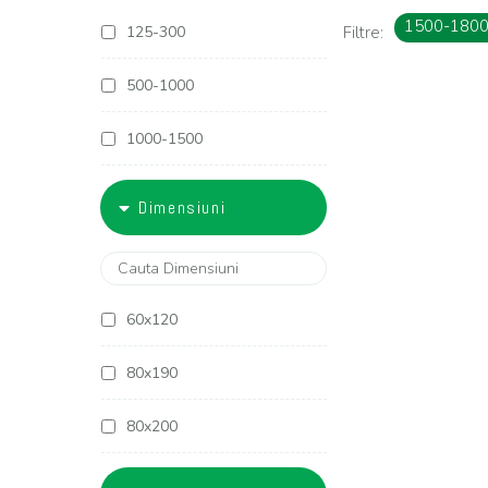
1500-180
125-300
Filtre:
500-1000
1000-1500
1500-1800
Dimensiuni
1800-2000
2000-2500
60x120
2500-3000
80x190
3000-4000
80x200
4000-5000
90x190