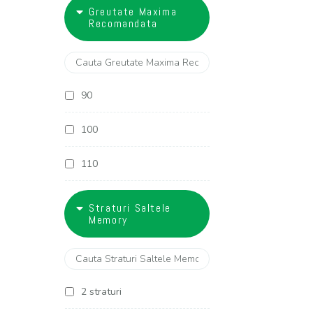
18
Greutate Maxima
27 cm
Recomandata
28 cm
29 cm
90
30 cm
100
32 cm
110
120
Straturi Saltele
Memory
130
2 straturi