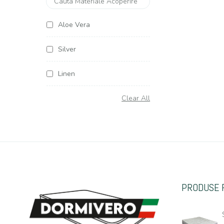
Aloe Vera
Silver
Linen
Soya Argentum
Clear All
Cottone
Organic Cottone
Hemp (Canepa)
PRODUSE 
Casmir
Jacquard