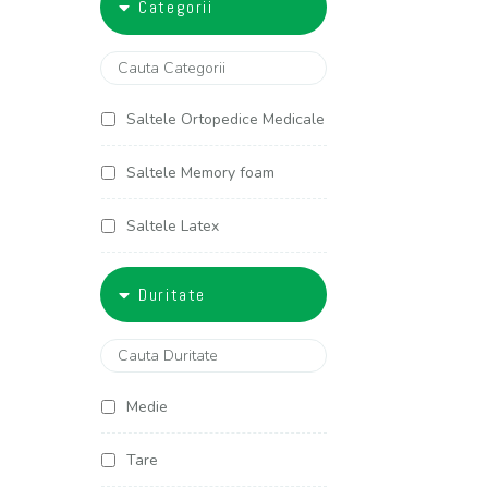
Categorii
5000-6000
90x200
100x190
Saltele Ortopedice Medicale
100x200
Saltele Memory foam
120x190
Saltele Latex
120x200
Saltele Arcuri individuale
Duritate
125x190
Saltele Cocos
125x200
Saltele Copii
Medie
140x190
Saltele Americane
Tare
140x200