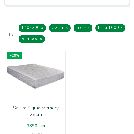
140x200
x
22 cm
x
5 cm
x
Linia 1600
x
Filtre:
Bamboo
x
-20%
Saltea Sigma Memory
26cm
3890 Lei