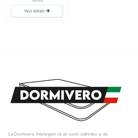
4890
Vezi detalii
La Dormivero, înțelegem că un somn odihnitor și de