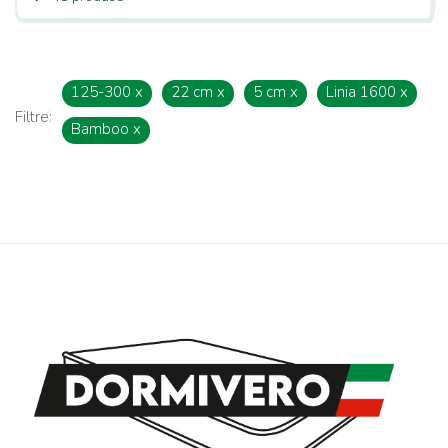
125-300
x
22 cm
x
5 cm
x
Linia 1600
x
Filtre:
Bamboo
x