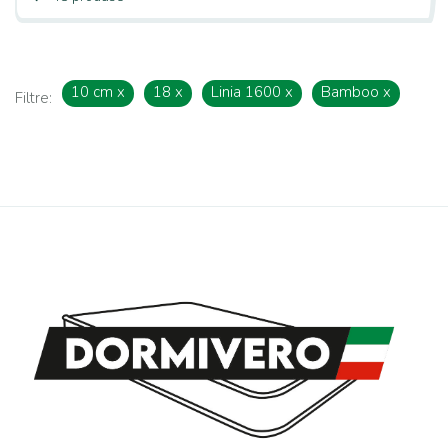
10 cm
x
18
x
Linia 1600
x
Bamboo
x
Filtre: