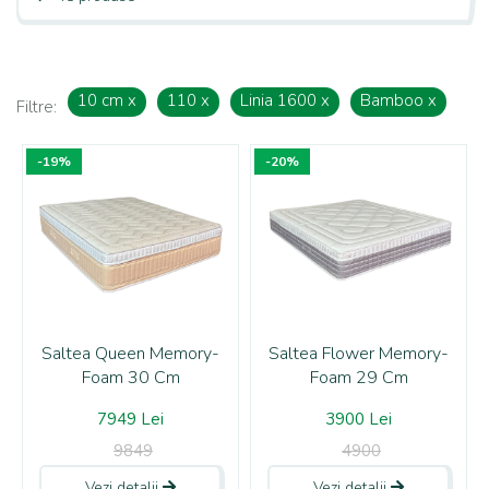
10 cm
x
110
x
Linia 1600
x
Bamboo
x
Filtre:
-19%
-20%
Saltea Queen Memory-
Saltea Flower Memory-
Foam 30 Cm
Foam 29 Cm
7949 Lei
3900 Lei
9849
4900
Vezi detalii
Vezi detalii