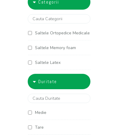
Categorii
5000-6000
90x200
100x190
Saltele Ortopedice Medicale
100x200
Saltele Memory foam
120x190
Saltele Latex
120x200
Saltele Arcuri individuale
Duritate
125x190
Saltele Cocos
125x200
Saltele Copii
Medie
140x190
Saltele Americane
Tare
140x200