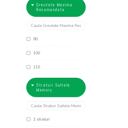
18
Greutate Maxima
27 cm
Recomandata
28 cm
29 cm
90
30 cm
100
32 cm
110
120
Straturi Saltele
Memory
130
2 straturi