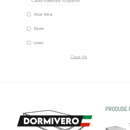
Aloe Vera
Silver
Linen
Soya Argentum
Clear All
Cottone
Organic Cottone
Hemp (Canepa)
PRODUSE 
Casmir
Jacquard