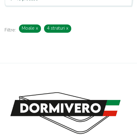
Moale
x
4 straturi
x
Filtre: