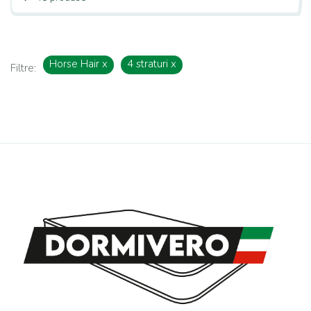
Horse Hair
x
4 straturi
x
Filtre: