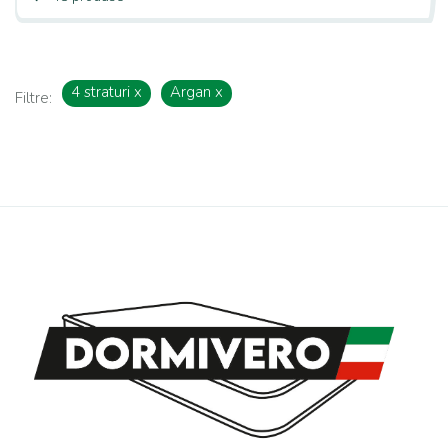
4 straturi
x
Argan
x
Filtre: