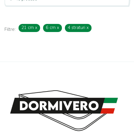
21 cm
x
6 cm
x
4 straturi
x
Filtre: