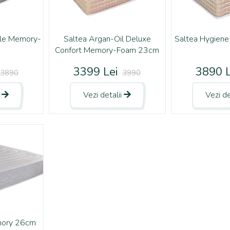
ble Memory-
Saltea Argan-Oil Deluxe
Saltea Hygien
Confort Memory-Foam 23cm
3399 Lei
3890 L
3890
3990
i
Vezi detalii
Vezi de
mory 26cm