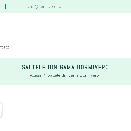
21
Email :
comenzi@dormivero.ro
ntact
SALTELE DIN GAMA DORMIVERO
Acasa
/
Saltele din gama Dormivero