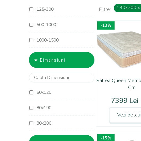
140x200
x
125-300
Filtre:
500-1000
-13%
1000-1500
1500-1800
Dimensiuni
1800-2000
Saltea Queen Mem
2000-2500
Cm
60x120
7399 Lei
2500-3000
80x190
Vezi detali
3000-4000
80x200
4000-5000
-15%
90x190