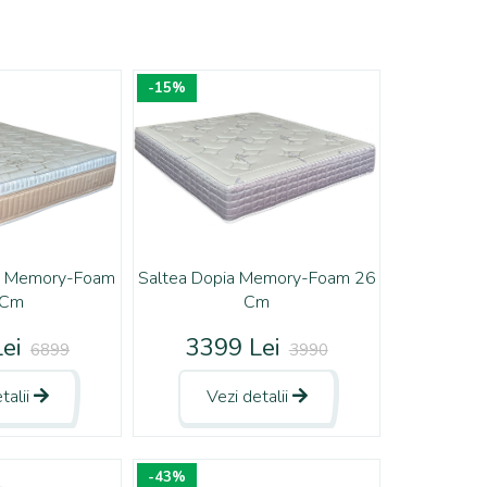
-15%
ce Memory-Foam
Saltea Dopia Memory-Foam 26
 Cm
Cm
ei
3399 Lei
6899
3990
talii
Vezi detalii
-43%