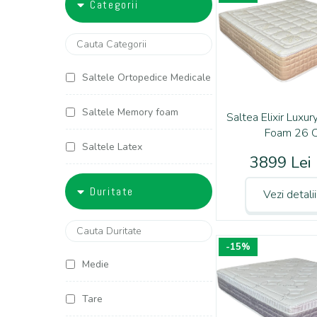
Categorii
5000-6000
90x200
100x190
Saltele Ortopedice Medicale
100x200
Saltele Memory foam
Saltea Elixir Luxu
Foam 26 
120x190
Saltele Latex
3899 Lei
120x200
Saltele Arcuri individuale
Duritate
Vezi detali
125x190
Saltele Cocos
125x200
-15%
Saltele Copii
Medie
140x190
Saltele Americane
Tare
140x200