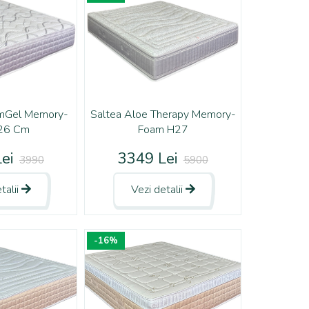
umGel Memory-
Saltea Aloe Therapy Memory-
26 Cm
Foam H27
ei
3349 Lei
3990
5900
talii
Vezi detalii
-16%