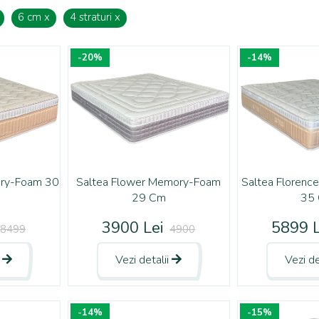
6 cm
x
4 straturi
x
-20%
-14%
ory-Foam 30
Saltea Flower Memory-Foam
Saltea Floren
29 Cm
35
3900 Lei
5899 L
8499
4900
i
Vezi detalii
Vezi de
-14%
-15%