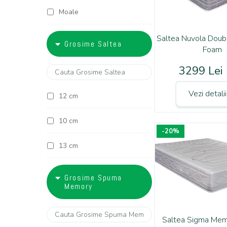
Linia luxury
Moale
160x190
Promotii Saltele
Saltea Nuvola Dou
160x200
Grosime Saltea
Foam
Saltele Natur Fresh
180x200
3299 Lei
Seagrass
70x140
Vezi detali
12 cm
Horse Hair
10 cm
-20%
13 cm
14 cm
Grosime Spuma
Memory
15 cm
Saltea Sigma Me
17 cm