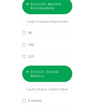
18
Greutate Maxima
27 cm
Recomandata
28 cm
29 cm
90
30 cm
100
32 cm
110
120
Straturi Saltele
Memory
130
2 straturi