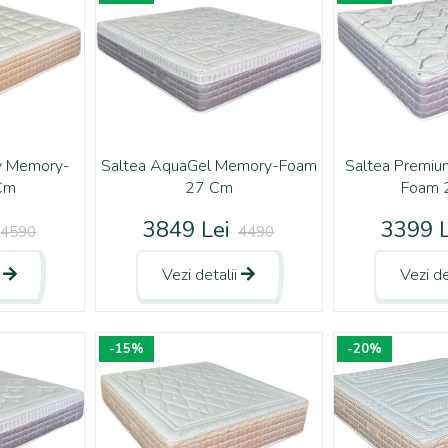
ry Memory-
Saltea AquaGel Memory-Foam
Saltea Premi
Cm
27 Cm
Foam 
3849 Lei
3399 L
4590
4490
i
Vezi detalii
Vezi de
-15%
-20%