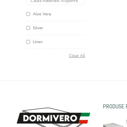
Aloe Vera
Silver
Linen
Soya Argentum
Clear All
Cottone
Organic Cottone
Hemp (Canepa)
PRODUSE 
Casmir
Jacquard