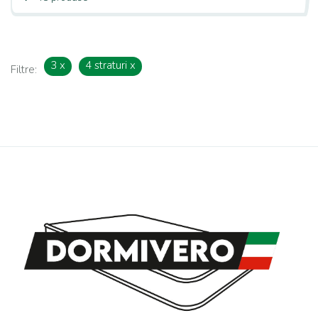
3
x
4 straturi
x
Filtre: