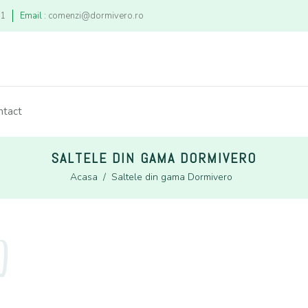
21
Email :
comenzi@dormivero.ro
ntact
SALTELE DIN GAMA DORMIVERO
Acasa
/
Saltele din gama Dormivero