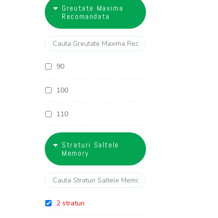
18
Greutate Maxima
27 cm
Recomandata
28 cm
29 cm
90
30 cm
100
32 cm
110
120
Straturi Saltele
Memory
130
2 straturi