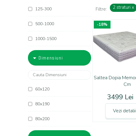
2 straturi
x
125-300
Filtre:
500-1000
-18%
1000-1500
1500-1800
Dimensiuni
1800-2000
Saltea Dopia Memo
2000-2500
Cm
60x120
3499 Lei
2500-3000
80x190
Vezi detali
3000-4000
80x200
4000-5000
90x190