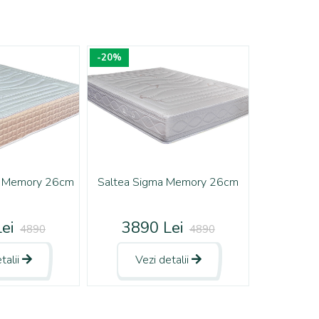
-20%
e Memory 26cm
Saltea Sigma Memory 26cm
ei
3890 Lei
4890
4890
talii
Vezi detalii