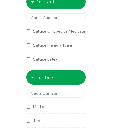
Categorii
5000-6000
90x200
100x190
Saltele Ortopedice Medicale
100x200
Saltele Memory foam
120x190
Saltele Latex
120x200
Saltele Arcuri individuale
Duritate
125x190
Saltele Cocos
125x200
Saltele Copii
Medie
140x190
Saltele Americane
Tare
140x200