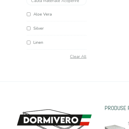
Aloe Vera
Silver
Linen
Soya Argentum
Clear All
Cottone
Organic Cottone
Hemp (Canepa)
PRODUSE 
Casmir
Jacquard