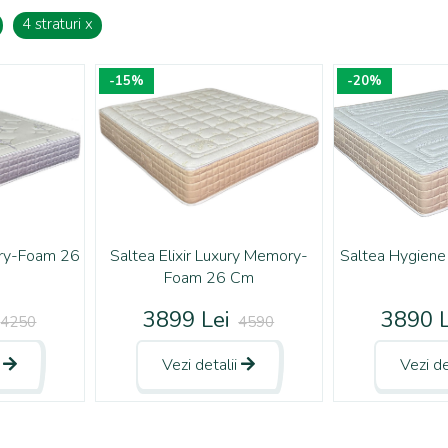
4 straturi
x
-15%
-20%
ry-Foam 26
Saltea Elixir Luxury Memory-
Saltea Hygien
Foam 26 Cm
3899 Lei
3890 L
4250
4590
i
Vezi detalii
Vezi de