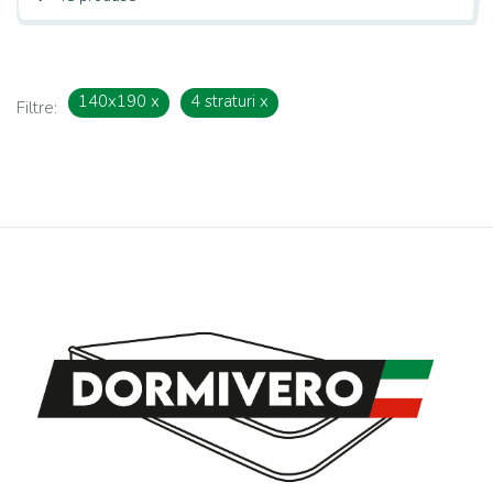
140x190
x
4 straturi
x
Filtre: