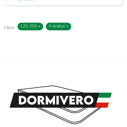
125-300
x
4 straturi
x
Filtre: