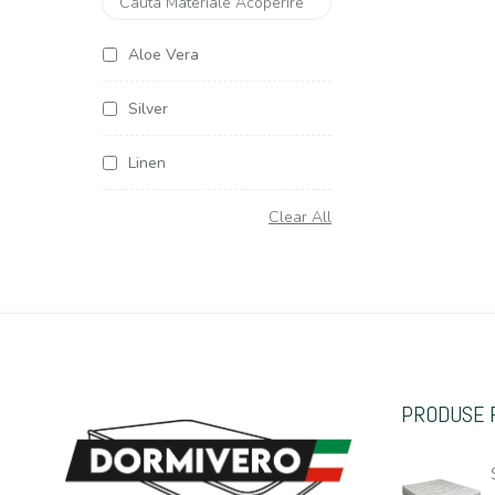
Aloe Vera
Silver
Linen
Soya Argentum
Clear All
Cottone
Organic Cottone
Hemp (Canepa)
PRODUSE 
Casmir
Jacquard