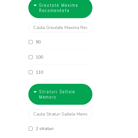
18
Greutate Maxima
27 cm
Recomandata
28 cm
29 cm
90
30 cm
100
32 cm
110
120
Straturi Saltele
Memory
130
2 straturi