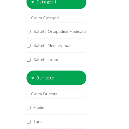
Categorii
5000-6000
90x200
100x190
Saltele Ortopedice Medicale
100x200
Saltele Memory foam
120x190
Saltele Latex
120x200
Saltele Arcuri individuale
Duritate
125x190
Saltele Cocos
125x200
Saltele Copii
Medie
140x190
Saltele Americane
Tare
140x200