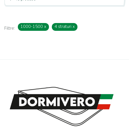
1000-1500
x
4 straturi
x
Filtre: