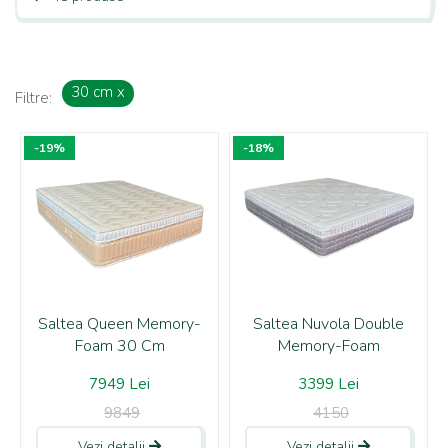
30 cm
x
Filtre:
-19%
-18%
Saltea Queen Memory-
Saltea Nuvola Double
Foam 30 Cm
Memory-Foam
7949 Lei
3399 Lei
9849
4150
Vezi detalii
Vezi detalii